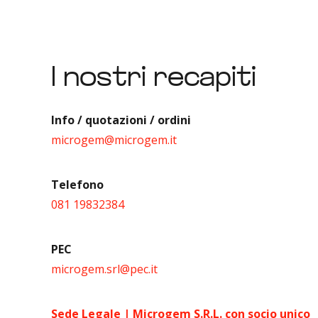
I nostri recapiti
Info / quotazioni / ordini
microgem@microgem.it
Telefono
081 19832384
PEC
microgem.srl@pec.it
Sede Legale | Microgem S.R.L. con socio unico