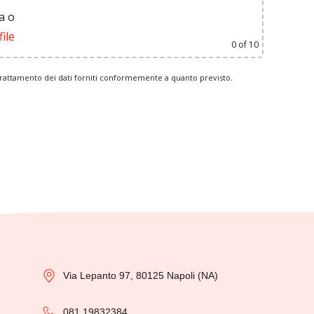
a
o
file
0
of 10
l trattamento dei dati forniti conformemente a quanto previsto.
Via Lepanto 97, 80125 Napoli (NA)
081 19832384